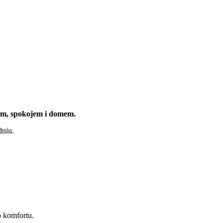
wem, spokojem i domem.
dniu.
o komfortu.