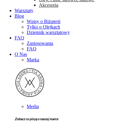
Akcesoria
Warsztaty
Blog
Wpisy o Biżuterii
Tylko o Olejkach
Dziennik warsztatowy
FAQ
Zastosowania
FAQ
O Nas
Marka
Media
Zobacz co piszą o naszej marce