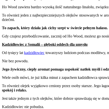
Ho Wood zawiera bardzo wysoką ilość naturalnego linalolu, związku
To również jeden z najbezpieczniejszych olejków stosowanych w aro
dziećmi.
To zapach, który działa jak cichy szept w świecie pełnym hałasu.
Gdy czujesz przebodźcowanie, zacznij od Ho Wood, możesz go nosić p
Kadzidłowiec z Somalii – głęboki oddech dla umysłu
Od tysięcy lat
kadzidłowiec
towarzyszy ludziom podczas modlitwy, me
Nie bez powodu.
Jego żywiczny, ciepły aromat pomaga uspokoić natłok myśli i 
Wiele osób mówi, że już kilka minut z zapachem kadzidłowca sprawia,
To również olejek wyjątkowo ceniony przez osoby starsze. Jego łago
spokój i relaks.
Jest także jednym z tych olejków, które dobrze sprawdzają się w doma
Kadzidłowiec nie pobudza.