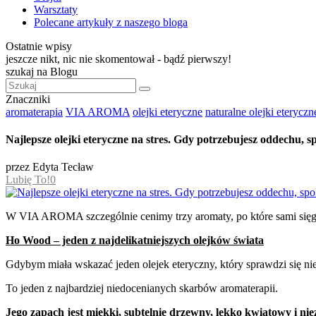
Warsztaty
Polecane artykuły z naszego bloga
Ostatnie wpisy
jeszcze nikt, nic nie skomentował - bądź pierwszy!
szukaj na Blogu
Znaczniki
aromaterapia
VIA AROMA
olejki eteryczne
naturalne olejki eteryczn
Najlepsze olejki eteryczne na stres. Gdy potrzebujesz oddechu, spo
przez
Edyta Tecław
Lubię To!
0
W VIA AROMA szczególnie cenimy trzy aromaty, po które sami sięga
Ho Wood – jeden z najdelikatniejszych olejków świata
Gdybym miała wskazać jeden olejek eteryczny, który sprawdzi się 
To jeden z najbardziej niedocenianych skarbów aromaterapii.
Jego zapach jest miękki, subtelnie drzewny, lekko kwiatowy i nie