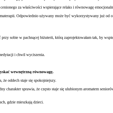
 cenionego za właściwości wspierające relaks i równowagę emocjonaln
materapii. Odpowiednio używany może być wykorzystywany już od okoł
rzy sobie w pachnącej biżuterii, którą zaprojektowałam tak, by wspier
dytacji i chwil wyciszenia.
odzyskać wewnętrzną równowagę.
 że oddech staje się spokojniejszy.
dny charakter sprawia, że często staje się ulubionym aromatem senioró
ch, gdzie mieszkają dzieci.