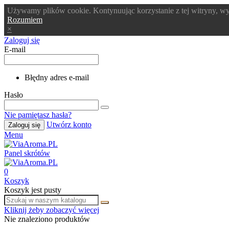
Używamy plików cookie. Kontynuując korzystanie z tej witryny, wy
Rozumiem
×
Zaloguj się
E-mail
Błędny adres e-mail
Hasło
Nie pamiętasz hasła?
Utwórz konto
Zaloguj się
Menu
Panel skrótów
0
Koszyk
Koszyk jest pusty
Kliknij żeby zobaczyć więcej
Nie znaleziono produktów