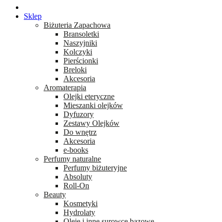
Sklep
Biżuteria Zapachowa
Bransoletki
Naszyjniki
Kolczyki
Pierścionki
Breloki
Akcesoria
Aromaterapia
Olejki eteryczne
Mieszanki olejków
Dyfuzory
Zestawy Olejków
Do wnętrz
Akcesoria
e-books
Perfumy naturalne
Perfumy biżuteryjne
Absoluty
Roll-On
Beauty
Kosmetyki
Hydrolaty
Oleje i inne surowce bazowe