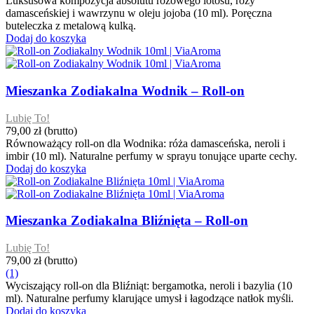
Luksusowa kompozycja absolutu różowego lotosu, róży
damasceńskiej i wawrzynu w oleju jojoba (10 ml). Poręczna
buteleczka z metalową kulką.
Dodaj do koszyka
Mieszanka Zodiakalna Wodnik – Roll-on
Lubię To!
79,00 zł
(brutto)
Równoważący roll-on dla Wodnika: róża damasceńska, neroli i
imbir (10 ml). Naturalne perfumy w sprayu tonujące uparte cechy.
Dodaj do koszyka
Mieszanka Zodiakalna Bliźnięta – Roll-on
Lubię To!
79,00 zł
(brutto)
(1)
Wyciszający roll-on dla Bliźniąt: bergamotka, neroli i bazylia (10
ml). Naturalne perfumy klarujące umysł i łagodzące natłok myśli.
Dodaj do koszyka