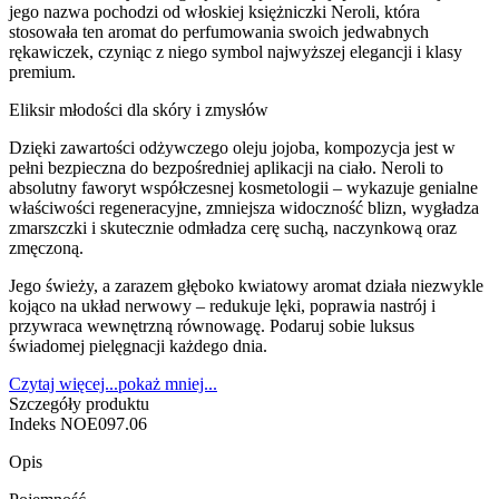
jego nazwa pochodzi od włoskiej księżniczki Neroli, która
stosowała ten aromat do perfumowania swoich jedwabnych
rękawiczek, czyniąc z niego symbol najwyższej elegancji i klasy
premium.
Eliksir młodości dla skóry i zmysłów
Dzięki zawartości odżywczego oleju jojoba, kompozycja jest w
pełni bezpieczna do bezpośredniej aplikacji na ciało. Neroli to
absolutny faworyt współczesnej kosmetologii – wykazuje genialne
właściwości regeneracyjne, zmniejsza widoczność blizn, wygładza
zmarszczki i skutecznie odmładza cerę suchą, naczynkową oraz
zmęczoną.
Jego świeży, a zarazem głęboko kwiatowy aromat działa niezwykle
kojąco na układ nerwowy – redukuje lęki, poprawia nastrój i
przywraca wewnętrzną równowagę. Podaruj sobie luksus
świadomej pielęgnacji każdego dnia.
Czytaj więcej...
pokaż mniej...
Szczegóły produktu
Indeks
NOE097.06
Opis