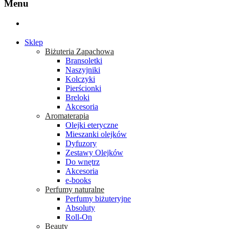
Menu
Sklep
Biżuteria Zapachowa
Bransoletki
Naszyjniki
Kolczyki
Pierścionki
Breloki
Akcesoria
Aromaterapia
Olejki eteryczne
Mieszanki olejków
Dyfuzory
Zestawy Olejków
Do wnętrz
Akcesoria
e-books
Perfumy naturalne
Perfumy biżuteryjne
Absoluty
Roll-On
Beauty