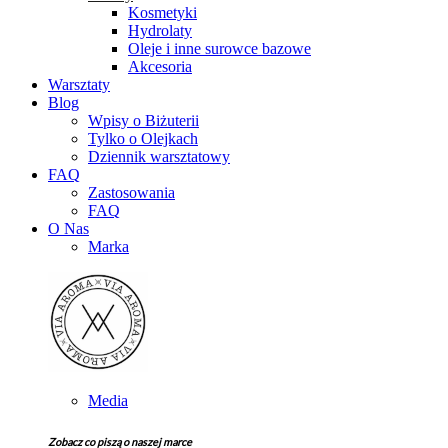
Kosmetyki
Hydrolaty
Oleje i inne surowce bazowe
Akcesoria
Warsztaty
Blog
Wpisy o Biżuterii
Tylko o Olejkach
Dziennik warsztatowy
FAQ
Zastosowania
FAQ
O Nas
Marka
Media
Zobacz co piszą o naszej marce