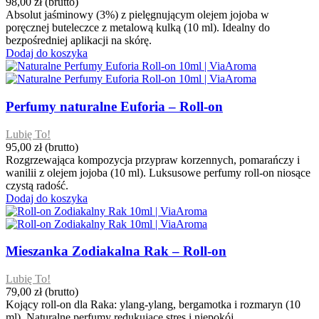
98,00 zł
(brutto)
Absolut jaśminowy (3%) z pielęgnującym olejem jojoba w
poręcznej buteleczce z metalową kulką (10 ml). Idealny do
bezpośredniej aplikacji na skórę.
Dodaj do koszyka
Perfumy naturalne Euforia – Roll-on
Lubię To!
95,00 zł
(brutto)
Rozgrzewająca kompozycja przypraw korzennych, pomarańczy i
wanilii z olejem jojoba (10 ml). Luksusowe perfumy roll-on niosące
czystą radość.
Dodaj do koszyka
Mieszanka Zodiakalna Rak – Roll-on
Lubię To!
79,00 zł
(brutto)
Kojący roll-on dla Raka: ylang-ylang, bergamotka i rozmaryn (10
ml). Naturalne perfumy redukujące stres i niepokój.