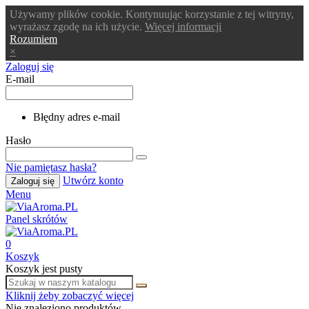
Używamy plików cookie. Kontynuując korzystanie z tej witryny,
wyrażasz zgodę na ich użycie.
Więcej informacji
Rozumiem
×
Zaloguj się
E-mail
Błędny adres e-mail
Hasło
Nie pamiętasz hasła?
Utwórz konto
Zaloguj się
Menu
Panel skrótów
0
Koszyk
Koszyk jest pusty
Kliknij żeby zobaczyć więcej
Nie znaleziono produktów