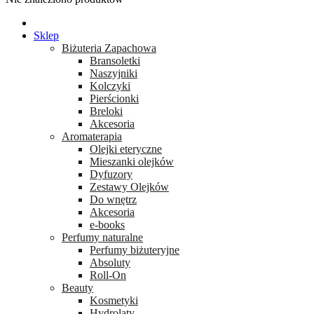
Sklep
Biżuteria Zapachowa
Bransoletki
Naszyjniki
Kolczyki
Pierścionki
Breloki
Akcesoria
Aromaterapia
Olejki eteryczne
Mieszanki olejków
Dyfuzory
Zestawy Olejków
Do wnętrz
Akcesoria
e-books
Perfumy naturalne
Perfumy biżuteryjne
Absoluty
Roll-On
Beauty
Kosmetyki
Hydrolaty