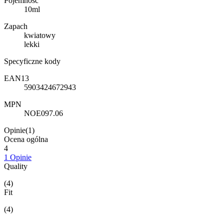
Pojemność
10ml
Zapach
kwiatowy
lekki
Specyficzne kody
EAN13
5903424672943
MPN
NOE097.06
Opinie(1)
Ocena ogólna
4
1 Opinie
Quality
(4)
Fit
(4)