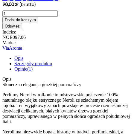
98,00 zł
(brutto)
Dodaj do koszyka
Indeks:
NOE097.06
Marka:
ViaAroma
Opis
Szczegóły produktu
Opinie(1)
Opis
Słoneczna elegancja gorzkiej pomarańczy
Perfumy Neroli w roll-onie to mistrzowskie połączenie 100%
naturalnego olejku eterycznego Neroli ze szlachetnym olejem
jojoba. Ten wyjątkowy zapach powstaje w procesie rzemieślniczej
destylacji delikatnych, białych kwiatów drzewa gorzkiej
pomarańczy, uprawianego w pełnych słońca ogrodach południowej
Italii.
Neroli ma niezwykle bogatą historię w tradycji perfumiarskiej, a