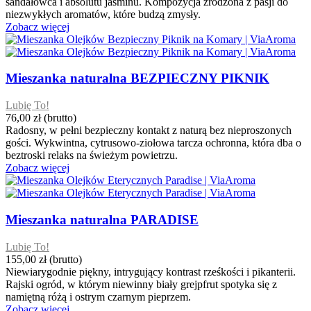
sandałowca i absolutu jaśminu. Kompozycja zrodzona z pasji do
niezwykłych aromatów, które budzą zmysły.
Zobacz więcej
Mieszanka naturalna BEZPIECZNY PIKNIK
Lubię To!
76,00 zł
(brutto)
Radosny, w pełni bezpieczny kontakt z naturą bez nieproszonych
gości. Wykwintna, cytrusowo-ziołowa tarcza ochronna, która dba o
beztroski relaks na świeżym powietrzu.
Zobacz więcej
Mieszanka naturalna PARADISE
Lubię To!
155,00 zł
(brutto)
Niewiarygodnie piękny, intrygujący kontrast rześkości i pikanterii.
Rajski ogród, w którym niewinny biały grejpfrut spotyka się z
namiętną różą i ostrym czarnym pieprzem.
Zobacz więcej