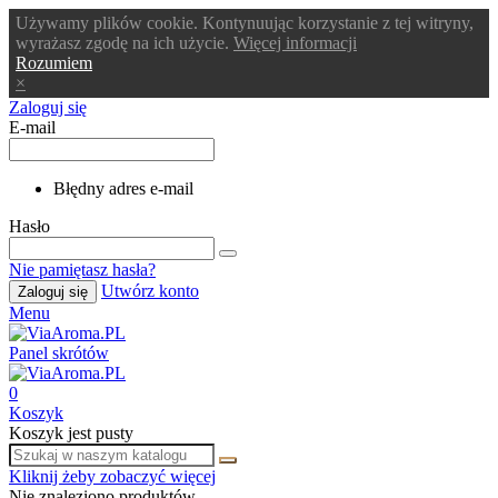
Używamy plików cookie. Kontynuując korzystanie z tej witryny,
wyrażasz zgodę na ich użycie.
Więcej informacji
Rozumiem
×
Zaloguj się
E-mail
Błędny adres e-mail
Hasło
Nie pamiętasz hasła?
Utwórz konto
Zaloguj się
Menu
Panel skrótów
0
Koszyk
Koszyk jest pusty
Kliknij żeby zobaczyć więcej
Nie znaleziono produktów