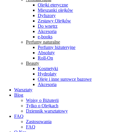
Olejki eteryczne
Mieszanki olejków
Dyfuzory
Zestawy Olejków
Do wnętrz
Akcesoria
e-books
Perfumy naturalne
Perfumy biżuteryjne
Absoluty
Roll-On
Beauty
Kosmetyki
Hydrolaty
Oleje i inne surowce bazowe
Akcesoria
Warsztaty
Blog
Wpisy o Biżuterii
Tylko o Olejkach
Dziennik warsztatowy
FAQ
Zastosowania
FAQ