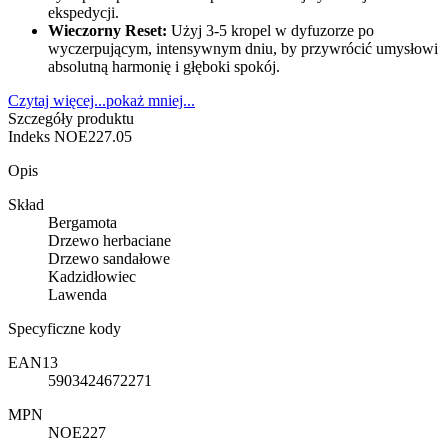
ekspedycji.
Wieczorny Reset:
Użyj 3-5 kropel w dyfuzorze po
wyczerpującym, intensywnym dniu, by przywrócić umysłowi
absolutną harmonię i głęboki spokój.
Czytaj więcej...
pokaż mniej...
Szczegóły produktu
Indeks
NOE227.05
Opis
Skład
Bergamota
Drzewo herbaciane
Drzewo sandałowe
Kadzidłowiec
Lawenda
Specyficzne kody
EAN13
5903424672271
MPN
NOE227