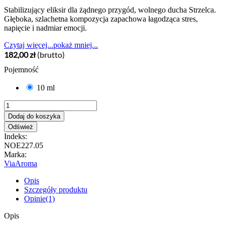
Stabilizujący eliksir dla żądnego przygód, wolnego ducha Strzelca.
Głęboka, szlachetna kompozycja zapachowa łagodząca stres,
napięcie i nadmiar emocji.
Czytaj więcej...
pokaż mniej...
182,00 zł
(brutto)
Pojemność
10 ml
Dodaj do koszyka
Indeks:
NOE227.05
Marka:
ViaAroma
Opis
Szczegóły produktu
Opinie(1)
Opis