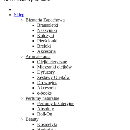
Sklep
Biżuteria Zapachowa
Bransoletki
Naszyjniki
Kolczyki
Pierścionki
Breloki
Akcesoria
Aromaterapia
Olejki eteryczne
Mieszanki olejków
Dyfuzory
Zestawy Olejków
Do wnętrz
Akcesoria
e-books
Perfumy naturalne
Perfumy biżuteryjne
Absoluty
Roll-On
Beauty
Kosmetyki
Hydrolaty