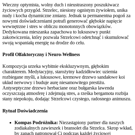
Wieczny optymista, wolny duch i nieustraszony poszukiwacz
życiowych przygód. Strzelec, niesiony ognistym żywiołem, unika
nudy i kocha dynamiczne zmiany. Jednak ta permanentna pogoń za
nowymi doświadczeniami potrafi generować głębokie napięcie
wewnętrzne i stres w obliczu monotonnych obowiązków.
Dedykowana mieszanka zapachowa to luksusowy punkt
zakotwiczenia, który pozwala Strzelcowi odetchnąć i skumulować
swoją wspaniałą energię na drodze do celu.
Profil Olfaktoryczny i Neuro-Wellness
Kompozycja urzeka wybitnie ekskluzywnym, głębokim
charakterem. Medytacyjny, starożytny kadzidłowiec uziemia
rozbiegane myśli, a luksusowe, kremowe drzewo sandałowe koi
układ nerwowy i buduje aurę niesamowitego prestiżu.
Antyseptyczne drzewo herbaciane oraz bułgarska lawenda
oczyszczają atmosferę i zdejmują stres, a rześka bergamota rozbija
stany niepokoju, dodając Strzelcowi czystego, radosnego animuszu.
Rytuał Doświadczenia
Kompas Podróżnika:
Niezastąpiony partner dla naszych
zodiakalnych zawieszek i bransolet dla Strzelca. Skrop wkład,
by zapach patronował Ci podczas każdej życiowej