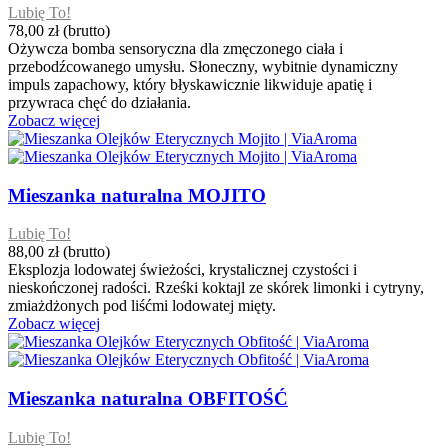
Lubię To!
78,00 zł
(brutto)
Ożywcza bomba sensoryczna dla zmęczonego ciała i
przebodźcowanego umysłu. Słoneczny, wybitnie dynamiczny
impuls zapachowy, który błyskawicznie likwiduje apatię i
przywraca chęć do działania.
Zobacz więcej
Mieszanka naturalna MOJITO
Lubię To!
88,00 zł
(brutto)
Eksplozja lodowatej świeżości, krystalicznej czystości i
nieskończonej radości. Rześki koktajl ze skórek limonki i cytryny,
zmiażdżonych pod liśćmi lodowatej mięty.
Zobacz więcej
Mieszanka naturalna OBFITOŚĆ
Lubię To!