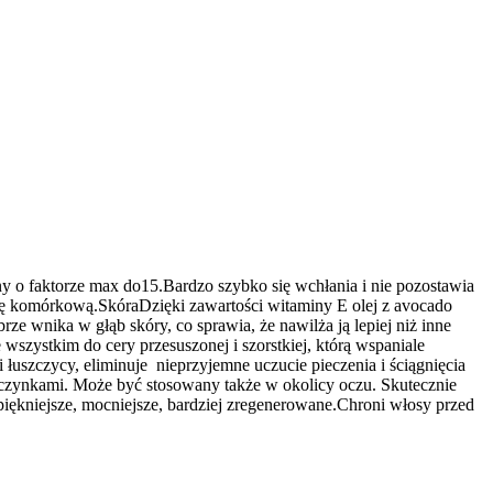
nny o faktorze max do15.Bardzo szybko się wchłania i nie pozostawia
nowę komórkową.SkóraDzięki zawartości witaminy E olej z avocado
e wnika w głąb skóry, co sprawia, że nawilża ją lepiej niż inne
 wszystkim do cery przesuszonej i szorstkiej, którą wspaniale
 łuszczycy, eliminuje nieprzyjemne uczucie pieczenia i ściągnięcia
i naczynkami. Może być stosowany także w okolicy oczu. Skutecznie
piękniejsze, mocniejsze, bardziej zregenerowane.Chroni włosy przed