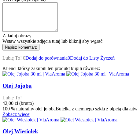
Załaduj obrazy
Wstaw wszystkie zdjęcia tutaj lub kliknij aby wgrać
Lubię To!
0
Dodaj do porównania
0
Dodaj do Listy Życzeń
Klienci którzy zakupili ten produkt kupili również:
Olej Jojoba
Lubię To!
42,00 zł
(brutto)
100 % naturalny olej jojobaButelka z ciemnego szkła z pipetą dla łatwi
Zobacz więcej
Olej Wiesiołek