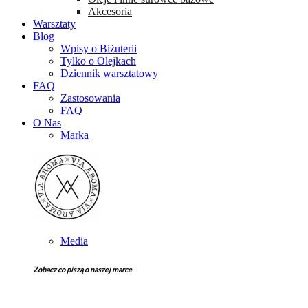
Akcesoria
Warsztaty
Blog
Wpisy o Biżuterii
Tylko o Olejkach
Dziennik warsztatowy
FAQ
Zastosowania
FAQ
O Nas
Marka
Media
Zobacz co piszą o naszej marce