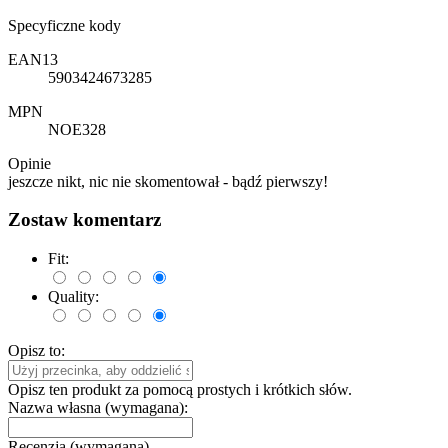
Specyficzne kody
EAN13
5903424673285
MPN
NOE328
Opinie
jeszcze nikt, nic nie skomentował - bądź pierwszy!
Zostaw komentarz
Fit:
Quality:
Opisz to:
Opisz ten produkt za pomocą prostych i krótkich słów.
Nazwa własna (wymagana):
Recenzja (wymagana)