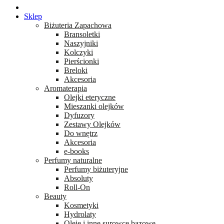
Sklep
Biżuteria Zapachowa
Bransoletki
Naszyjniki
Kolczyki
Pierścionki
Breloki
Akcesoria
Aromaterapia
Olejki eteryczne
Mieszanki olejków
Dyfuzory
Zestawy Olejków
Do wnętrz
Akcesoria
e-books
Perfumy naturalne
Perfumy biżuteryjne
Absoluty
Roll-On
Beauty
Kosmetyki
Hydrolaty
Oleje i inne surowce bazowe