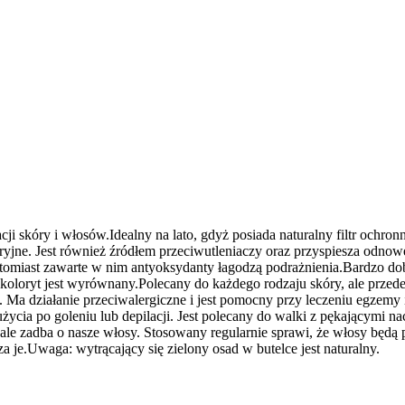
i skóry i włosów.Idealny na lato, gdyż posiada naturalny filtr ochro
teryjne. Jest również źródłem przeciwutleniaczy oraz przyspiesza od
omiast zawarte w nim antyoksydanty łagodzą podrażnienia.Bardzo dobrz
ej koloryt jest wyrównany.Polecany do każdego rodzaju skóry, ale przede
 Ma działanie przeciwalergiczne i jest pomocny przy leczeniu egzemy i
o użycia po goleniu lub depilacji. Jest polecany do walki z pękającym
le zadba o nasze włosy. Stosowany regularnie sprawi, że włosy będą 
 je.Uwaga: wytrącający się zielony osad w butelce jest naturalny.