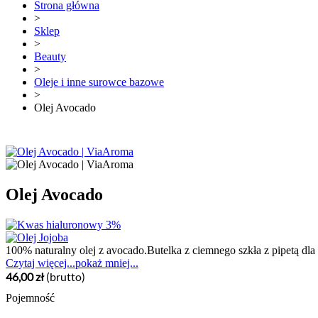
Strona główna
>
Sklep
>
Beauty
>
Oleje i inne surowce bazowe
>
Olej Avocado
Olej Avocado
100% naturalny olej z avocado.Butelka z ciemnego szkła z pipetą dla ł
Czytaj więcej...
pokaż mniej...
46,00 zł
(brutto)
Pojemność