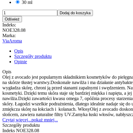
30 ml
Dodaj do koszyka
Indeks:
NOE328.08
Marka:
ViaAroma
Opis
Szczegóły produktu
Opinie
Opis
Olej z avocado jest popularnym składnikiem kosmetyków do pielęgnacj
na skórze tłustej warstwy.Doskonale nawilża i ma działanie antybak
wygładza skórę, chroni ją przed stanami zapalnymi i swędzeniem. Nat
kosmetyki. Dzięki temu skóra staje się bardziej miękka i napięta, a j
nawilża.Dzięki zawartości kwasu omega 7, opóźnia procesy starzenia.
skóry. Łagodzi wszelkie podrażnienia, dlatego idealnie nadaje się d
zmiękcza skórę na łokciach i kolanach. WłosyOlej z avocado doskona
slońcem, zawiera naturalne filtry UV.Zamyka łuski włosów, nabłyszcza
Czytaj więcej...
pokaż mniej...
Szczegóły produktu
Indeks
NOE328.08