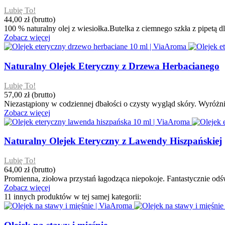
Lubię To!
44,00 zł
(brutto)
100 % naturalny olej z wiesiołka.Butelka z ciemnego szkła z pipetą dla
Zobacz więcej
Naturalny Olejek Eteryczny z Drzewa Herbacianego
Lubię To!
57,00 zł
(brutto)
Niezastąpiony w codziennej dbałości o czysty wygląd skóry. Wyróż
Zobacz więcej
Naturalny Olejek Eteryczny z Lawendy Hiszpańskiej
Lubię To!
64,00 zł
(brutto)
Promienna, ziołowa przystań łagodząca niepokoje. Fantastycznie odś
Zobacz więcej
11 innych produktów w tej samej kategorii: