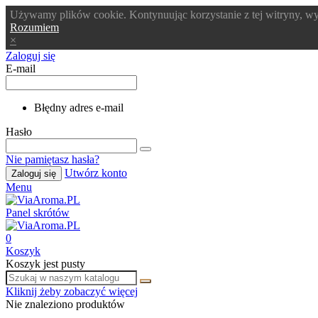
Używamy plików cookie. Kontynuując korzystanie z tej witryny, wy
Rozumiem
×
Zaloguj się
E-mail
Błędny adres e-mail
Hasło
Nie pamiętasz hasła?
Utwórz konto
Zaloguj się
Menu
Panel skrótów
0
Koszyk
Koszyk jest pusty
Kliknij żeby zobaczyć więcej
Nie znaleziono produktów